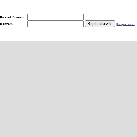
lhasználónevem:
elszavam:
[
Regisztráció
]