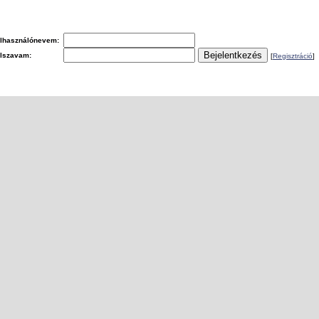
lhasználónevem:
elszavam:
[
Regisztráció
]