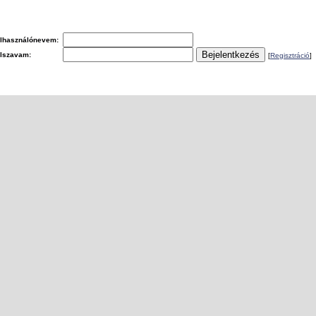
lhasználónevem:
elszavam:
[
Regisztráció
]