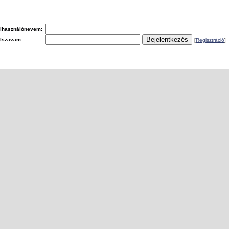
lhasználónevem:
elszavam:
[
Regisztráció
]