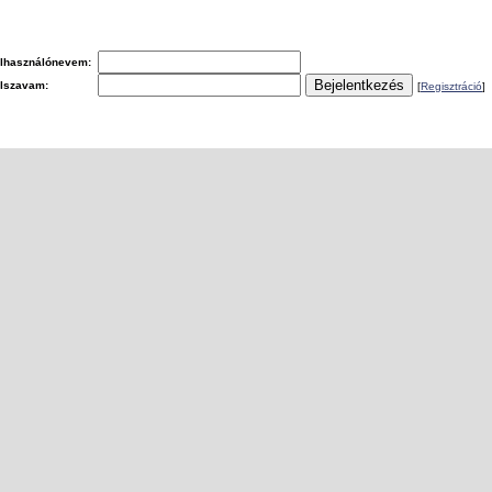
lhasználónevem:
elszavam:
[
Regisztráció
]