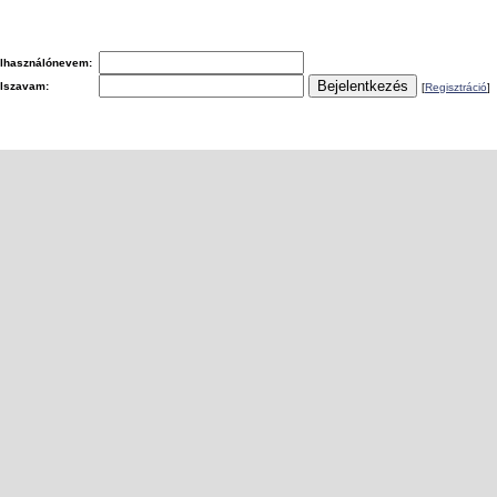
lhasználónevem:
elszavam:
[
Regisztráció
]