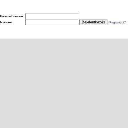
lhasználónevem:
elszavam:
[
Regisztráció
]