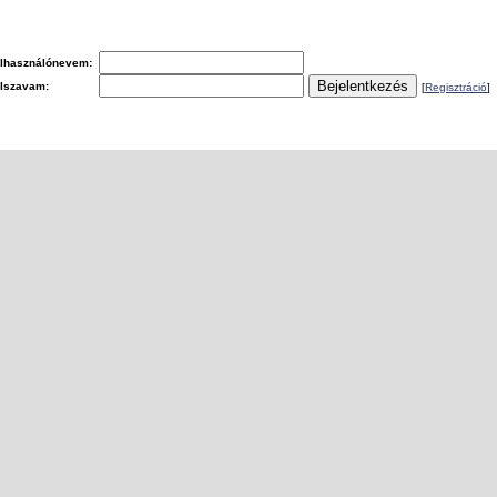
lhasználónevem:
elszavam:
[
Regisztráció
]