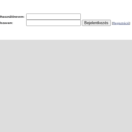
lhasználónevem:
elszavam:
[
Regisztráció
]