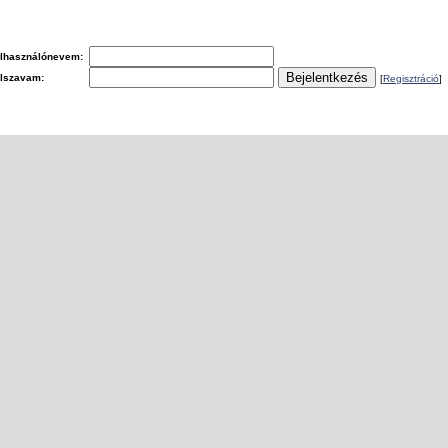
lhasználónevem:
elszavam:
[
Regisztráció
]