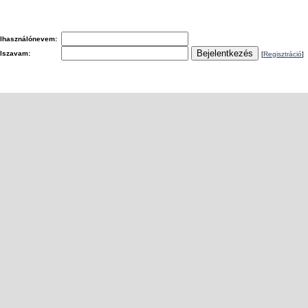
lhasználónevem:
elszavam:
[
Regisztráció
]