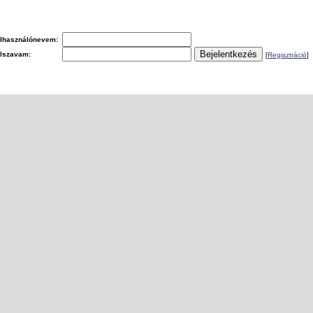
lhasználónevem:
elszavam:
[
Regisztráció
]