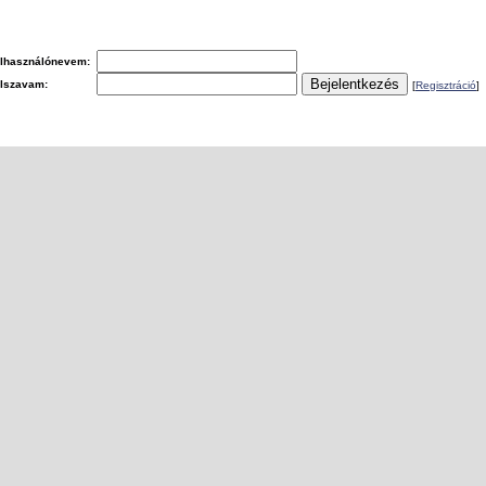
lhasználónevem:
elszavam:
[
Regisztráció
]