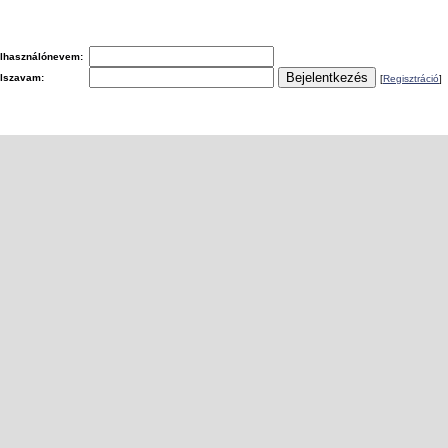
lhasználónevem:
elszavam:
[
Regisztráció
]